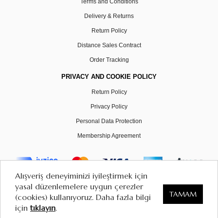
Terms and Conditions
Delivery & Returns
Return Policy
Distance Sales Contract
Order Tracking
PRIVACY AND COOKIE POLICY
Return Policy
Privacy Policy
Personal Data Protection
Membership Agreement
Alışveriş deneyiminizi iyileştirmek için
yasal düzenlemelere uygun çerezler
© 2025 Zeyzer Jewellry. All Rights Reserved.
TAMAM
(cookies) kullanıyoruz. Daha fazla bilgi
için
tıklayın
.
0